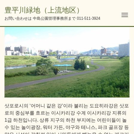
豊平川緑地（上流地区）
Me
お問い合わせは 中島公園管理事務所まで
011-511-3924
삿포로시의 ‘어머니 같은 강’이라 불리는 도요히라강은 삿포
로의 중심부를 흐르는 이시카리강 수계 이시카리강 지류의
1급 하천입니다. 상류 지구의 하천 부지에는 어린이들이 놀
수 있는 놀이광장, 워터 가든, 야구와 테니스, 파크 골프장 등