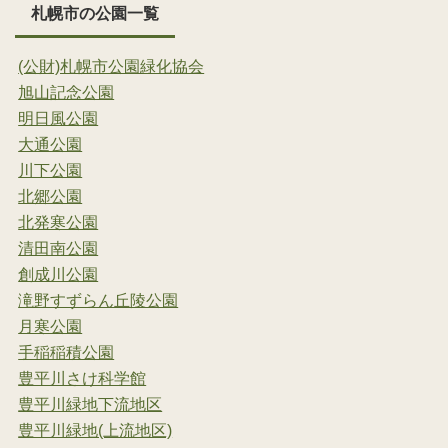
札幌市の公園一覧
(公財)札幌市公園緑化協会
旭山記念公園
明日風公園
大通公園
川下公園
北郷公園
北発寒公園
清田南公園
創成川公園
滝野すずらん丘陵公園
月寒公園
手稲稲積公園
豊平川さけ科学館
豊平川緑地下流地区
豊平川緑地(上流地区)