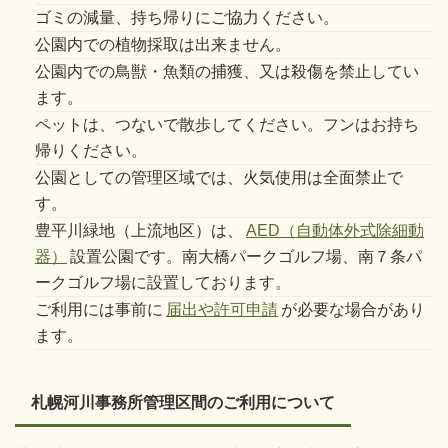
ゴミの減量、持ち帰りにご協力ください。
公園内での植物採取は出来ません。
公園内での鳥獣・魚類の捕獲、又は殺傷を禁止してい
ます。
ペットは、つないで散歩してください。フンはお持ち
帰りください。
公園としての管理区域では、火気使用は全面禁止で
す。
豊平川緑地（上流地区）は、
AED（自動体外式除細動
器）
設置公園です。南大橋パークゴルフ場、南７条パ
ークゴルフ場に設置しております。
ご利用には事前に
届出や許可申請
が必要な場合があり
ます。
札幌河川事務所管理区間のご利用について