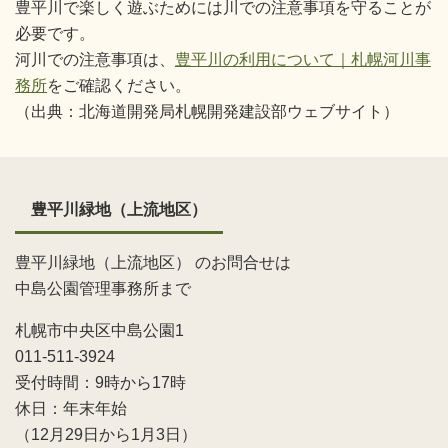
豊平川で楽しく遊ぶためには川での注意事項を守ることが
必要です。
河川での注意事項は、
豊平川の利用について｜札幌河川事
務所
をご確認ください。
（出典：北海道開発局札幌開発建設部ウェブサイト）
豊平川緑地（上流地区）
豊平川緑地（上流地区） のお問合せは
中島公園管理事務所まで
札幌市中央区中島公園1
011-511-3924
受付時間：9時から17時
休日：年末年始
（12月29日から1月3日）