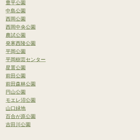
豊平公園
中島公園
西岡公園
西岡中央公園
農試公園
発寒西陵公園
平岡公園
平岡樹芸センター
星置公園
前田公園
前田森林公園
円山公園
モエレ沼公園
山口緑地
百合が原公園
吉田川公園