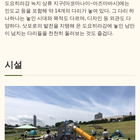
도요히라강 녹지 상류 지구(마코마나이~아즈마바시)에는
인도교 등을 포함해 약 14개의 다리가 놓여 있다. 그 다리 하
나하나는 놓인 시대와 목적도 다르며, 디자인 등 외관도 다
양하다. 삿포로의 발전을 지탱해 온 도요히라강에 놓인 낭만
이 넘치는 다리들을 천천히 둘러보는 것도 즐겁다.
시설