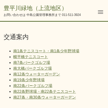
豊平川緑地（上流地区）
Me
お問い合わせは 中島公園管理事務所まで
011-511-3924
交通案内
南1条テニスコート・南1条少年野球場
幌平橋テニスコート
南7条パークゴルフ場
南大橋パークゴルフ場
南12条ウォーターガーデン
南19条少年野球場
南22条パークゴルフ場
南22条野球場・南22条テニスコート
南27条・南30条ウォーターガーデン