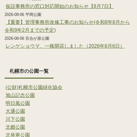
仮設事務所の窓口対応開始のお知らせ【8月7日】
2026-08-06 平岡公園
【重要】管理事務所改修工事のお知らせ(令和8年8月から
令和9年2月までの予定)
2026-08-06 百合が原公園
レンゲショウマ、一株開花しました（2026年8月6日）
札幌市の公園一覧
(公財)札幌市公園緑化協会
旭山記念公園
明日風公園
大通公園
川下公園
北郷公園
北発寒公園