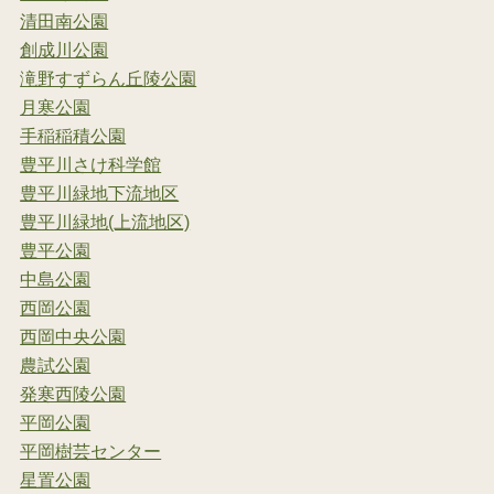
清田南公園
創成川公園
滝野すずらん丘陵公園
月寒公園
手稲稲積公園
豊平川さけ科学館
豊平川緑地下流地区
豊平川緑地(上流地区)
豊平公園
中島公園
西岡公園
西岡中央公園
農試公園
発寒西陵公園
平岡公園
平岡樹芸センター
星置公園