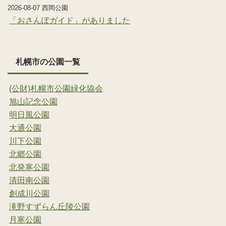
2026-08-07 西岡公園
「おさんぽガイド」がありました
札幌市の公園一覧
(公財)札幌市公園緑化協会
旭山記念公園
明日風公園
大通公園
川下公園
北郷公園
北発寒公園
清田南公園
創成川公園
滝野すずらん丘陵公園
月寒公園