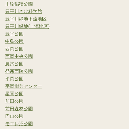
手稲稲積公園
豊平川さけ科学館
豊平川緑地下流地区
豊平川緑地(上流地区)
豊平公園
中島公園
西岡公園
西岡中央公園
農試公園
発寒西陵公園
平岡公園
平岡樹芸センター
星置公園
前田公園
前田森林公園
円山公園
モエレ沼公園